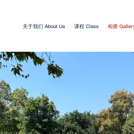
关于我们 About Us
课程 Class
相册 Galler
泼的生活照片，